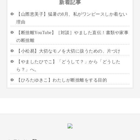
新着記事
【山際恵美子】猛暑の8月、私がワンピースしか着ない
理由
【断捨離YouTube】［対談］やました直伝！書類や家事
の断捨離
【小松易】大切なモノを大切に扱うための、片づけ
【やましたひでこ】「どうして？」から「どうした
ら？」へ。
【ひろたゆきこ】わたしが断捨離をする目的