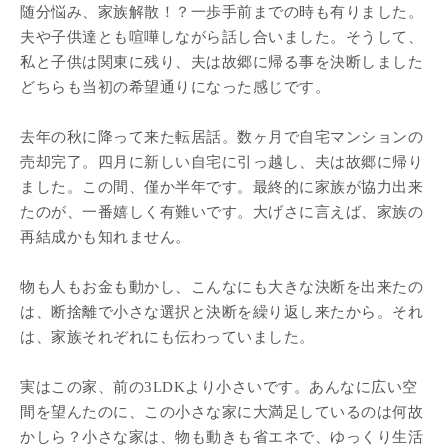
随分悩み、家族解散！？一歩手前までの時も有りました。
夫や子供達とも喧嘩しながら話し合いました。そうして、
私と子供は関東に残り、夫は故郷に帰る事を決断しました
どちらも当初の希望通りになった感じです。
去年の秋に降って来た転居話。数ヶ月で自宅マンションの
売却完了。四月に新しい自宅に引っ越し、夫は故郷に帰り
ました。この間、僅か半年です。最終的に家族が協力出来
たのが、一番嬉しく有難いです。大げさに言えば、家族の
再結成かも知れません。
物も人もお金も動かし、こんなにも大きな決断を出来たの
は、断捨離で小さな選択と決断を繰り返し来たから。それ
は、家族それぞれにも伝わっていました。
実はこの家、前の3LDKより小さいです。あんなに広い空
間を望んたのに、この小さな家に大満足しているのは何故
かしら？小さな家は、物も動きも省エネで、ゆっくり生活