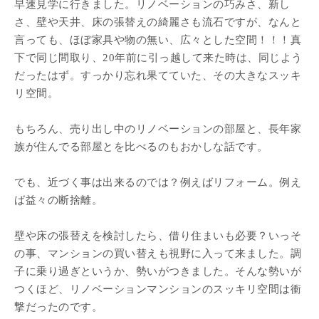
早速見学に行きました。リノベーションの巧みさ、新し
さ、壁や天井、床の張替えの綺麗さも流石ですが、なんと
言っても、ほぼ家具や物の無い、広々とした空間！！！真
下で同じ間取り、20年前に引っ越して来た時は、同じよう
だったはず。すっかり忘れ果てていた、その大きなスッキ
リ空間。
もちろん、売り出し中のリノベーションの部屋と、長年家
族が住んでる部屋とを比べるのもおかしな話です。
でも、近づく事は出来るのでは？例えばリフォーム。例え
ば益々の断捨離。
壁や床の張替えを検討したら、借り住まいも必要？いっそ
の事、マンションの買い替えも視野に入って来ました。調
子に乗り過ぎというか、勢いがつきました。そんな勢いが
つくほど、リノベーションマンションのスッキリ空間は衝
撃だったのです。