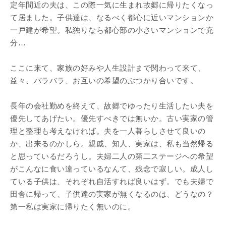
定年間近の夫は、この際一気に生まれ故郷に帰りたくなっ
て居ました。子供達は、なるべく都心に近いマンションか
一戸建が希望。私独りなら都心部の小さいマンションで充
分…
ここに来て、家族の好みや人生設計まで関わって来て、
益々、バラバラ、お互いの希望のぶつかり合いです。
長年の会社勤めを終えて、故郷でゆったり生活したい夫を
優先してあげたい。優先すべきでは無いか。古い実家の管
理と整理も考えなければ。夫を一人暮らしさせて良いの
か、出来るのかしら。親戚、知人、実家は、私も当然帰る
と思っているだろうし。夫婦二人の第二ステージへの希望
がこんなに食い違っているなんて、残念で寂しい。成人し
ている子供は、それぞれ自活すれば良いはず。でも夫婦で
田舎に帰って、子供達の実家が無くなるのは、どうなの？
第一私は実家に帰りたく無いのに。