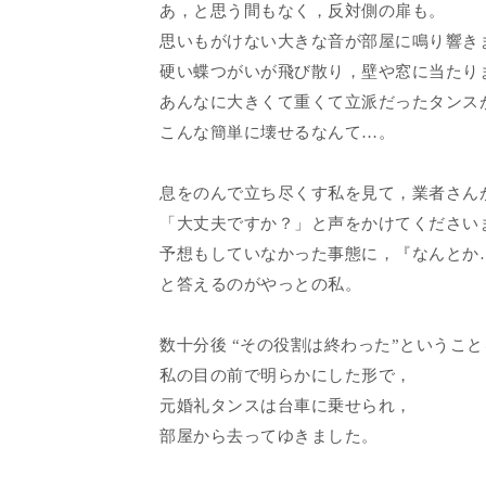
あ，と思う間もなく，反対側の扉も。
思いもがけない大きな音が部屋に鳴り響き
硬い蝶つがいが飛び散り，壁や窓に当たり
あんなに大きくて重くて立派だったタンス
こんな簡単に壊せるなんて…。
息をのんで立ち尽くす私を見て，業者さん
「大丈夫ですか？」と声をかけてください
予想もしていなかった事態に，『なんとか
と答えるのがやっとの私。
数十分後 “その役割は終わった”ということ
私の目の前で明らかにした形で，
元婚礼タンスは台車に乗せられ，
部屋から去ってゆきました。