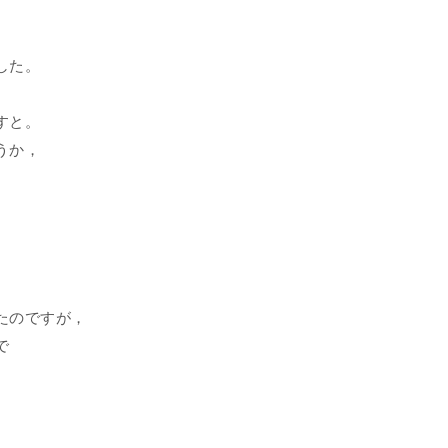
した。
すと。
うか，
たのですが，
で