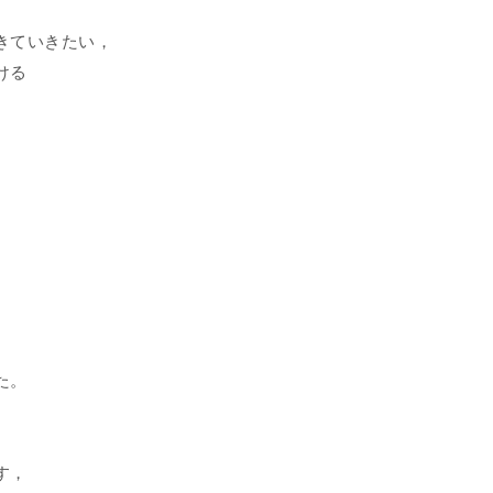
きていきたい，
ける
。
た。
す，