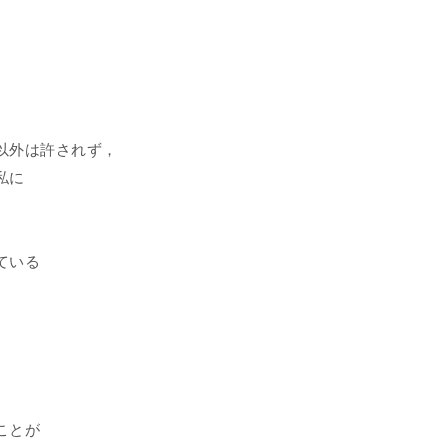
以外は許されず，
私に
。
ている
ことが