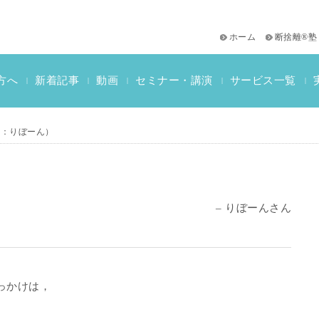
ホーム
断捨離®塾
サービス一覧
方へ
新着記事
動画
セミナー・講演
|
|
|
|
|
おススメ書籍
教材一覧
断捨離検定情報
』：りぼーん）
– りぼーんさん
っかけは，