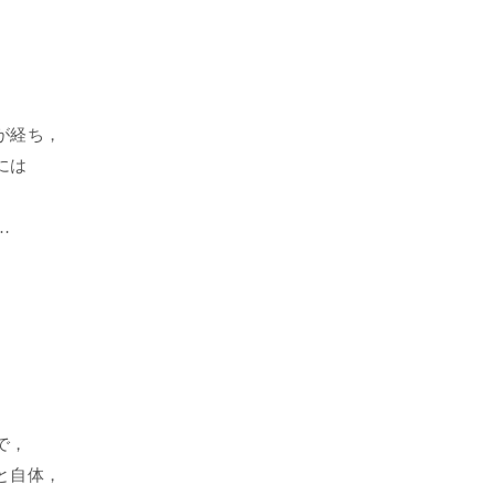
が経ち，
には
…
で，
と自体，