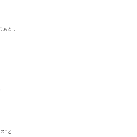
』
なぁと，
。
，
ス”と