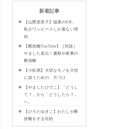
新着記事
【山際恵美子】猛暑の8月、
私がワンピースしか着ない理
由
【断捨離YouTube】［対談］
やました直伝！書類や家事の
断捨離
【小松易】大切なモノを大切
に扱うための、片づけ
【やましたひでこ】「どうし
て？」から「どうしたら？」
へ。
【ひろたゆきこ】わたしが断
捨離をする目的