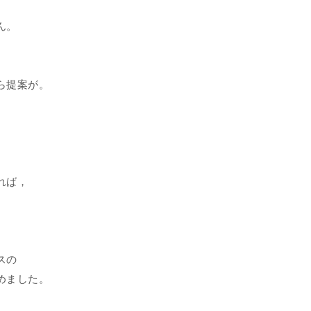
ん。
ら提案が。
れば，
スの
めました。