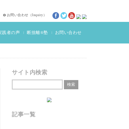
お問い合わせ
（
Inquiry
）
実践者の声
断捨離®塾
お問い合わせ
|
|
断捨離®体験談
動画インタビュー
サイト内検索
記事一覧