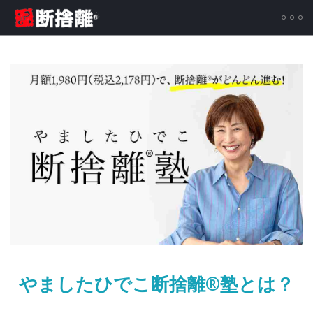
やましたひでこ断捨離®塾とは？